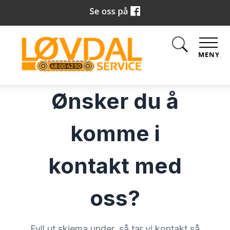
MENY
Ønsker du å
komme i
kontakt med
oss?
Fyll ut skjema under, så tar vi kontakt så