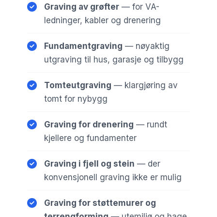
Graving av grøfter
— for VA-
ledninger, kabler og drenering
Fundamentgraving
— nøyaktig
utgraving til hus, garasje og tilbygg
Tomteutgraving
— klargjøring av
tomt for nybygg
Graving for drenering
— rundt
kjellere og fundamenter
Graving i fjell og stein
— der
konvensjonell graving ikke er mulig
Graving for støttemurer og
terrengforming
— utemiljø og hage