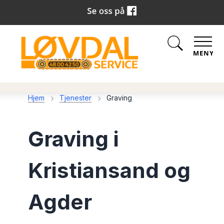
MENY
Hjem
Tjenester
Graving
Graving i
Kristiansand og
Agder