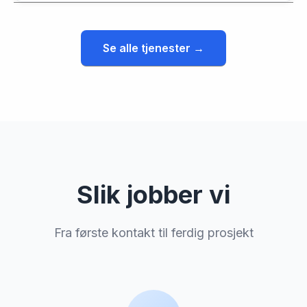
Se alle tjenester →
Slik jobber vi
der til
eland i
ansand,
Fra første kontakt til ferdig prosjekt
fører
rag i
le