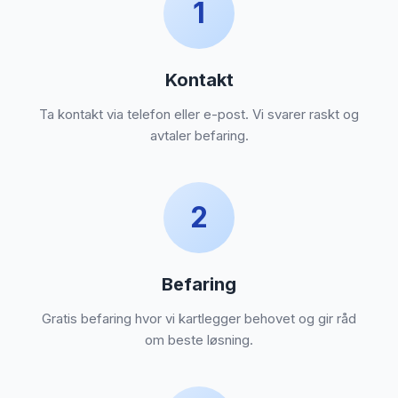
1
ansand-
det,
udert
Kontakt
esla,
e og
Ta kontakt via telefon eller e-post. Vi svarer raskt og
avtaler befaring.
egn
2
ntakt
oss
Befaring
Gratis befaring hvor vi kartlegger behovet og gir råd
om beste løsning.